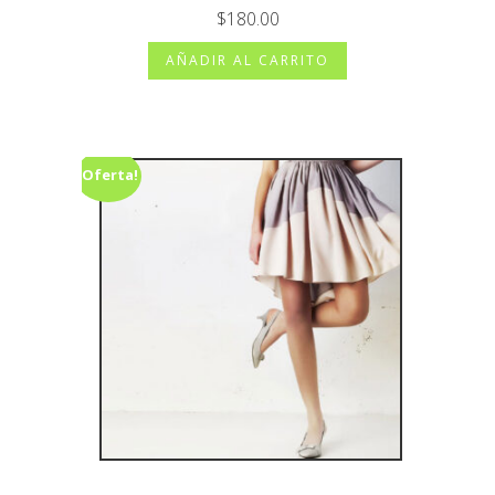
Valorado
$
180.00
con
3.00
de
AÑADIR AL CARRITO
5
¡Oferta!