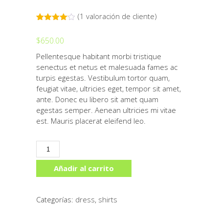
(
1
valoración de cliente)
Valorado
1
con
4.00
$
650.00
de 5 en
base a
Pellentesque habitant morbi tristique
valoración
de un
senectus et netus et malesuada fames ac
cliente
turpis egestas. Vestibulum tortor quam,
feugiat vitae, ultricies eget, tempor sit amet,
ante. Donec eu libero sit amet quam
egestas semper. Aenean ultricies mi vitae
est. Mauris placerat eleifend leo.
Women
Dress
cantidad
Añadir al carrito
Categorías:
dress
,
shirts